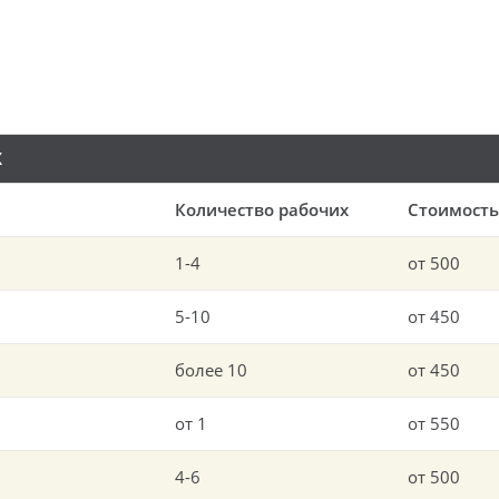
Х
Количество рабочих
Стоимость:
1-4
от 500
5-10
от 450
более 10
от 450
от 1
от 550
4-6
от 500