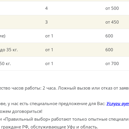
4
от 500
3
от 450
ие)
от 1
600
о 35 кг.
от 1
600
0 кг.
от 1
от 700
тво часов работы: 2 часа. Ложный вызов или отказ от заявк
е, у нас есть специальное предложение для Вас:
Услуги ау
ожем договориться!
ии «Правильный выбор» работают только опытные специали
о граждане РФ, обслуживающие Уфу и область.