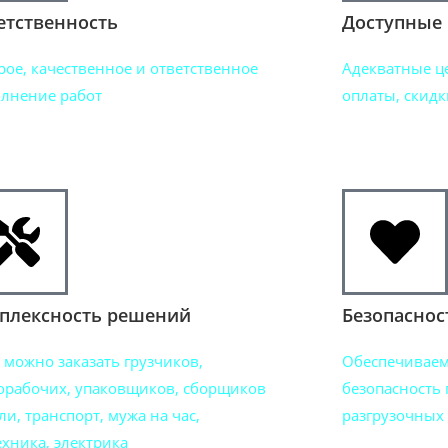
етственность
Доступные
рое, качественное и ответственное
Адекватные ц
лнение работ
оплаты, скидк
плексность решений
Безопаснос
с можно заказать грузчиков,
Обеспечивае
орабочих, упаковщиков, сборщиков
безопасность 
ли, транспорт, мужа на час,
разгрузочных 
ехника, электрика