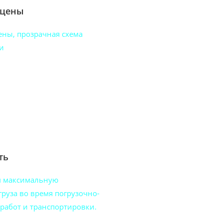
 цены
ены, прозрачная схема
и
ть
м максимальную
груза во время погрузочно-
работ и транспортировки.