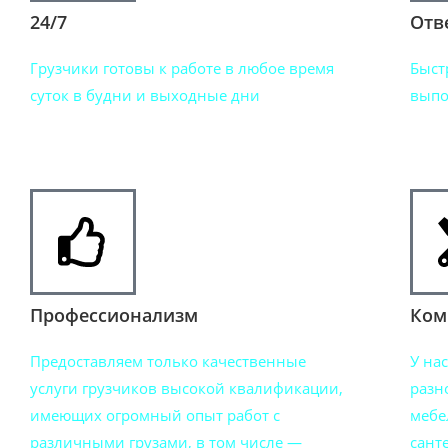
24/7
Отв
Грузчики готовы к работе в любое время
Быст
суток в будни и выходные дни
выпо
Профессионализм
Ком
Предоставляем только качественные
У на
услуги грузчиков высокой квалификации,
разн
имеющих огромный опыт работ с
мебе
различными грузами, в том числе —
сант