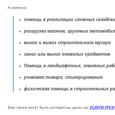
А именно:
помощь в реализации сложных складски
разгрузка вагонов, грузовых автомоби
вынос и вывоз строительного мусора
занос или вынос тяжелых предметов
Помощь в ландшафтных, земляных ра
упаковка товара, стикерирование
Аутсорсинг Правильный выбор,
физическая помощь в строительных р
контакты: 8 (904) 303 08 80
Вам также могут быть интересны цены на:
УСЛУГИ ГРУЗ
2026 Уфа. "Правильный выбор". Информация, размещенная н
исключительно информационный характер и не является пуб