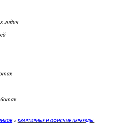
х задач
лей
ботах
График работы:
аботах
с 8:00 до 20:00 / без выходных
ЧИКОВ
и
КВАРТИРНЫЕ И ОФИСНЫЕ ПЕРЕЕЗДЫ
а данном сайте носит
Грузчики
Разнор
Услуги
личной офертой.