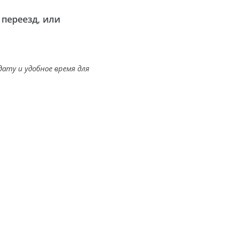
переезд, или
ату и удобное время для
к своему делу, знают цену времени.